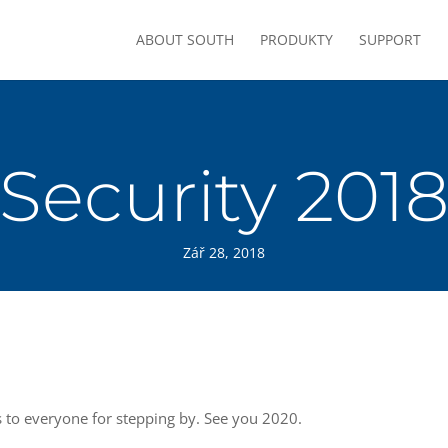
ABOUT SOUTH
PRODUKTY
SUPPORT
Security 201
Zář 28, 2018
 to everyone for stepping by. See you 2020.