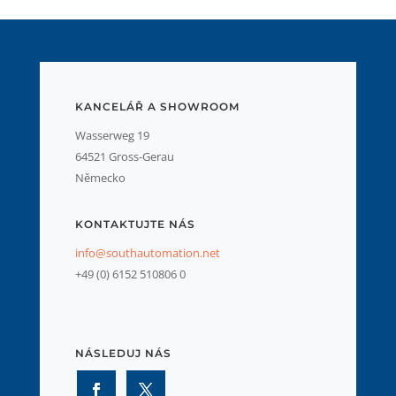
KANCELÁŘ A SHOWROOM
Wasserweg 19
64521 Gross-Gerau
Německo
KONTAKTUJTE NÁS
info@southautomation.net
+49 (0) 6152 510806 0
NÁSLEDUJ NÁS