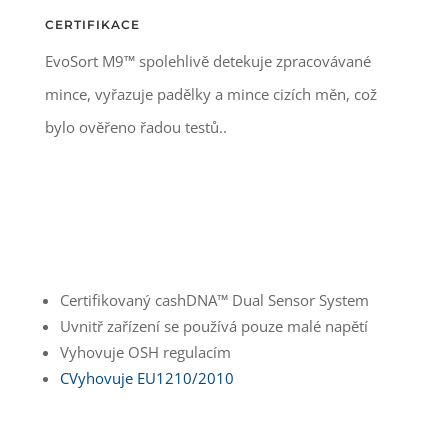
CERTIFIKACE
EvoSort M9™ spolehlivě detekuje zpracovávané
mince, vyřazuje padělky a mince cizích měn, což
bylo ověřeno řadou testů..
Certifikovaný cashDNA™ Dual Sensor System
Uvnitř zařízení se používá pouze malé napětí
Vyhovuje OSH regulacím
CVyhovuje EU1210/2010