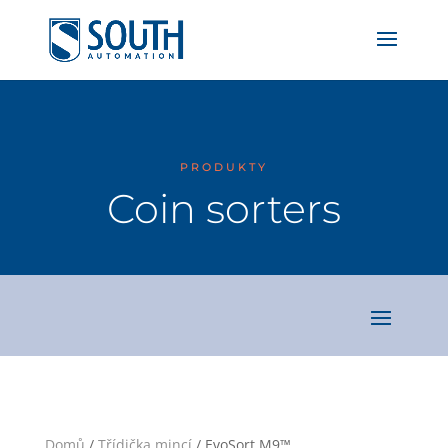
PRODUKTY
Coin sorters
Domů
/
Třídička mincí
/ EvoSort M9™