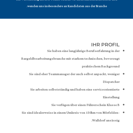
wenden uns insbesondere an Kandidaten aus der Branche.
IHR PROFIL
Sie haben eine langjährige Berufserfahrung in der
Bargeldbearbeitungsbranche mit starkem technischen, bevorzugt
praktischem Background
Sie sind eher Teammanager der auch selbst anpackt, weniger
Dispatcher
Sie arbeiten selbstständig und haben eine serviceorientierte
Einstellung
Sie verfügen über einen Führerschein Klasse B
Sie sind idealerweise in einem Umkreis von 150km von Mörfelden-
Walldorf ansässig.